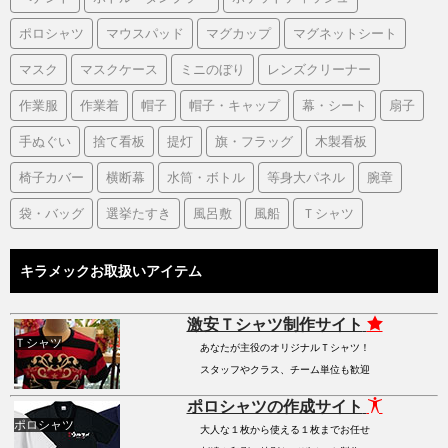
ポロシャツ
マウスパッド
マグカップ
マグネットシート
マスク
マスクケース
ミニのぼり
レンズクリーナー
作業服
作業着
帽子
帽子・キャップ
幕・シート
扇子
手ぬぐい
捨て看板
提灯
旗・フラッグ
木製看板
椅子カバー
横断幕
水筒・ボトル
等身大パネル
腕章
袋・バッグ
選挙たすき
風呂敷
風船
Ｔシャツ
キラメックお取扱いアイテム
激安Ｔシャツ制作サイト
Ｔシャツ
あなたが主役のオリジナルＴシャツ！
スタッフやクラス、チーム単位も歓迎
ポロシャツの作成サイト
ポロシャツ
大人な１枚から使える１枚までお任せ