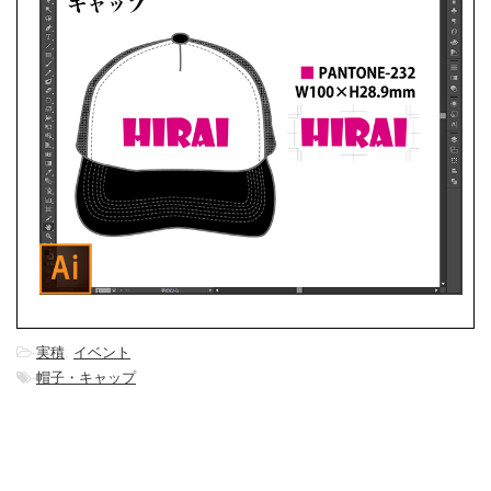
-
実積
,
イベント
-
帽子・キャップ