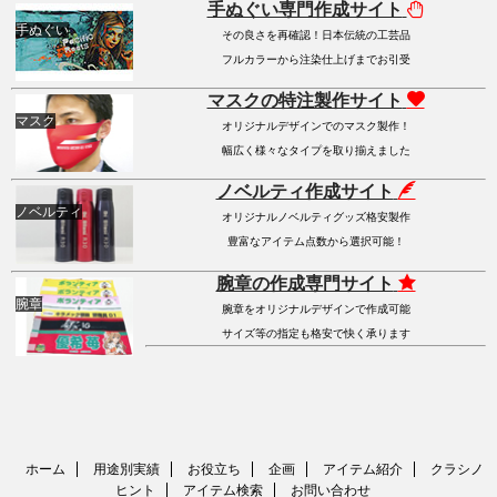
手ぬぐい専門作成サイト
手ぬぐい
その良さを再確認！日本伝統の工芸品
フルカラーから注染仕上げまでお引受
マスクの特注製作サイト
マスク
オリジナルデザインでのマスク製作！
幅広く様々なタイプを取り揃えました
ノベルティ作成サイト
ノベルティ
オリジナルノベルティグッズ格安製作
豊富なアイテム点数から選択可能！
腕章の作成専門サイト
腕章
腕章をオリジナルデザインで作成可能
サイズ等の指定も格安で快く承ります
ホーム
用途別実績
お役立ち
企画
アイテム紹介
クラシノ
ヒント
アイテム検索
お問い合わせ