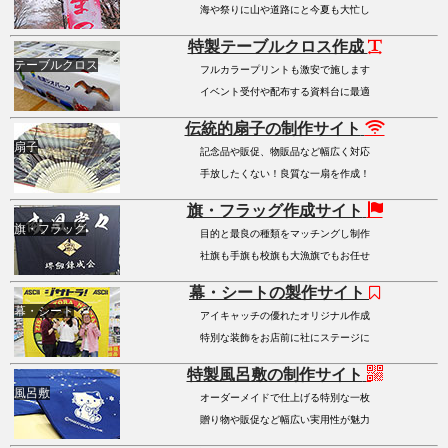
海や祭りに山や道路にと今夏も大忙し
特製テーブルクロス作成
テーブルクロス
フルカラープリントも激安で施します
イベント受付や配布する資料台に最適
伝統的扇子の制作サイト
扇子
記念品や販促、物販品など幅広く対応
手放したくない！良質な一扇を作成！
旗・フラッグ作成サイト
旗・フラッグ
目的と最良の種類をマッチングし制作
社旗も手旗も校旗も大漁旗でもお任せ
幕・シートの製作サイト
幕・シート
アイキャッチの優れたオリジナル作成
特別な装飾をお店前に社にステージに
特製風呂敷の制作サイト
風呂敷
オーダーメイドで仕上げる特別な一枚
贈り物や販促など幅広い実用性が魅力