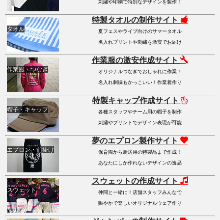
刺繍や印刷で特別なデザインを製作！
特製タオルの制作サイト
タオル
夏フェスやライブ向けのサマータオル
名入れプリントや刺繍を激安でお届け
作業服の激安作成サイト
作業服・つなぎ
オリジナルつなぎでおしゃれに作業！
名入れ刺繍もかっこいい！作業着作り
特製キャップ作成サイト
帽子・キャップ
各種スタッフやチーム用の帽子を制作
刺繍やプリントでデザイン表現が可能
夢のエプロン製作サイト
エプロン・前掛け
保育園から厨房用の特製品まで作成！
あなたにしか作れないデザインの逸品
スウェットの作成サイト
スウェット
仲間と一緒に！店舗スタッフみんなで
賑やかで楽しいオリジナルウェア作り