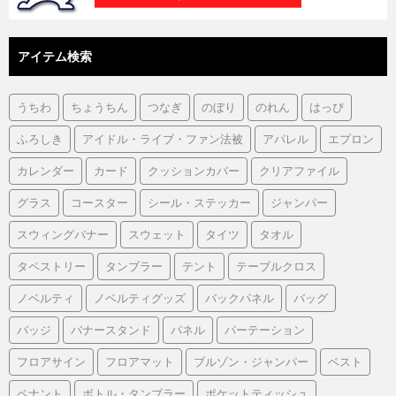
アイテム検索
うちわ
ちょうちん
つなぎ
のぼり
のれん
はっぴ
ふろしき
アイドル・ライブ・ファン法被
アパレル
エプロン
カレンダー
カード
クッションカバー
クリアファイル
グラス
コースター
シール・ステッカー
ジャンパー
スウィングバナー
スウェット
タイツ
タオル
タペストリー
タンブラー
テント
テーブルクロス
ノベルティ
ノベルティグッズ
バックパネル
バッグ
バッジ
バナースタンド
パネル
パーテーション
フロアサイン
フロアマット
ブルゾン・ジャンパー
ベスト
ペナント
ボトル・タンブラー
ポケットティッシュ