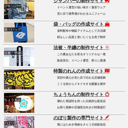
ジャンパーの制作サイト
ジャンパー
イベント運営の強い味方！激安ウェア
見た目で連帯感がわかるユニフォーム
袋・バッグの作成サイト
袋・バッグ
資料配布や物販アイテムとして大活躍
頼もしい品質と使いたくなる色で制作
法被・半纏の制作サイト
法被・半纏
この夏あなたを彩るオリジナルな一着
販促宣伝、イベント運営、祭りに最適
特製のれんの作成サイト
のれん
笑顔や真心が見た目で伝わる店舗装飾
くぐる前からドキドキする暖簾を製作
ちょうちんの制作サイト
ちょうちん
優れた視認性を持った伝統的な販促品
お祭り装飾や店舗宣伝向きの特製提灯
のぼり製作の専門サイト
のぼり
風にはためき視線をさらう元祖販促品