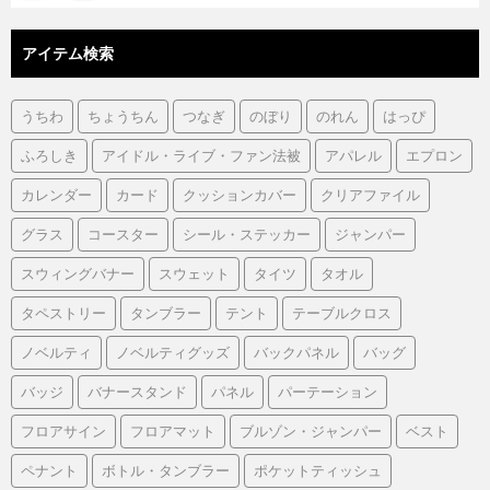
アイテム検索
うちわ
ちょうちん
つなぎ
のぼり
のれん
はっぴ
ふろしき
アイドル・ライブ・ファン法被
アパレル
エプロン
カレンダー
カード
クッションカバー
クリアファイル
グラス
コースター
シール・ステッカー
ジャンパー
スウィングバナー
スウェット
タイツ
タオル
タペストリー
タンブラー
テント
テーブルクロス
ノベルティ
ノベルティグッズ
バックパネル
バッグ
バッジ
バナースタンド
パネル
パーテーション
フロアサイン
フロアマット
ブルゾン・ジャンパー
ベスト
ペナント
ボトル・タンブラー
ポケットティッシュ