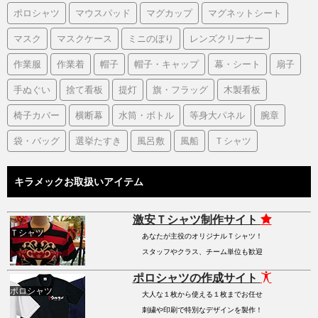
ポロシャツ
マウスパッド
マグカップ
マグネットシート
マスク
マスクケース
ミニのぼり
レンズクリーナー
作業服
作業着
帽子
帽子・キャップ
幕・シート
扇子
手ぬぐい
捨て看板
提灯
旗・フラッグ
木製看板
椅子カバー
横断幕
水筒・ボトル
等身大パネル
腕章
袋・バッグ
選挙たすき
風呂敷
風船
Ｔシャツ
キラメックお取扱いアイテム
激安Ｔシャツ制作サイト
Ｔシャツ
あなたが主役のオリジナルＴシャツ！
スタッフやクラス、チーム単位も歓迎
ポロシャツの作成サイト
ポロシャツ
大人な１枚から使える１枚までお任せ
刺繍や印刷で特別なデザインを製作！