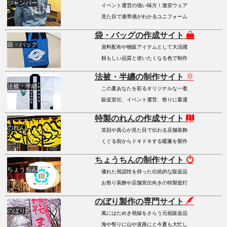
ジャンパー
イベント運営の強い味方！激安ウェア
見た目で連帯感がわかるユニフォーム
袋・バッグの作成サイト
袋・バッグ
資料配布や物販アイテムとして大活躍
頼もしい品質と使いたくなる色で制作
法被・半纏の制作サイト
法被・半纏
この夏あなたを彩るオリジナルな一着
販促宣伝、イベント運営、祭りに最適
特製のれんの作成サイト
のれん
笑顔や真心が見た目で伝わる店舗装飾
くぐる前からドキドキする暖簾を製作
ちょうちんの制作サイト
ちょうちん
優れた視認性を持った伝統的な販促品
お祭り装飾や店舗宣伝向きの特製提灯
のぼり製作の専門サイト
のぼり
風にはためき視線をさらう元祖販促品
海や祭りに山や道路にと今夏も大忙し