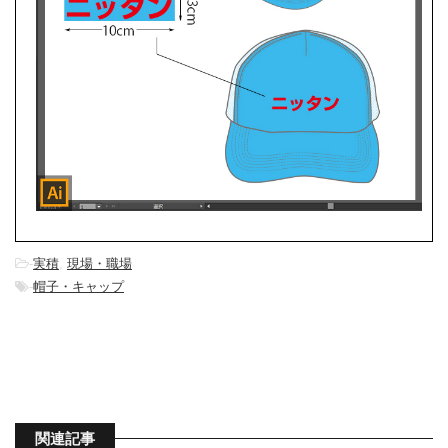
-
実積
,
現場・職場
-
帽子・キャップ
関連記事