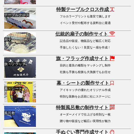
特製テーブルクロス作成
テーブルクロス
フルカラープリントも激安で施します
イベント受付や配布する資料台に最適
伝統的扇子の制作サイト
扇子
記念品や販促、物販品など幅広く対応
手放したくない！良質な一扇を作成！
旗・フラッグ作成サイト
旗・フラッグ
目的と最良の種類をマッチングし制作
社旗も手旗も校旗も大漁旗でもお任せ
幕・シートの製作サイト
幕・シート
アイキャッチの優れたオリジナル作成
特別な装飾をお店前に社にステージに
特製風呂敷の制作サイト
風呂敷
オーダーメイドで仕上げる特別な一枚
贈り物や販促など幅広い実用性が魅力
手ぬぐい専門作成サイト