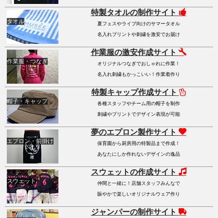
特製タオルの制作サイト
タオル
夏フェスやライブ向けのサマータオル
名入れプリントや刺繍を激安でお届け
作業服の激安作成サイト
作業服・つなぎ
オリジナルつなぎでおしゃれに作業！
名入れ刺繍もかっこいい！作業着作り
特製キャップ作成サイト
帽子・キャップ
各種スタッフやチーム用の帽子を制作
刺繍やプリントでデザイン表現が可能
夢のエプロン製作サイト
エプロン・前掛け
保育園から厨房用の特製品まで作成！
あなたにしか作れないデザインの逸品
スウェットの作成サイト
スウェット
仲間と一緒に！店舗スタッフみんなで
賑やかで楽しいオリジナルウェア作り
ジャンパーの制作サイト