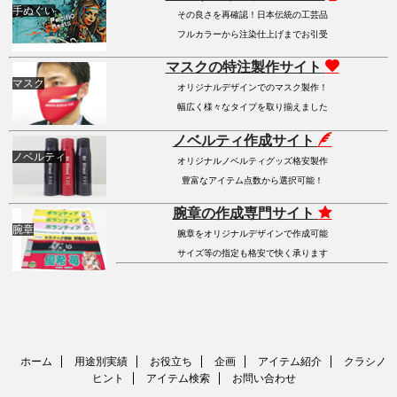
手ぬぐい
その良さを再確認！日本伝統の工芸品
フルカラーから注染仕上げまでお引受
マスクの特注製作サイト
マスク
オリジナルデザインでのマスク製作！
幅広く様々なタイプを取り揃えました
ノベルティ作成サイト
ノベルティ
オリジナルノベルティグッズ格安製作
豊富なアイテム点数から選択可能！
腕章の作成専門サイト
腕章
腕章をオリジナルデザインで作成可能
サイズ等の指定も格安で快く承ります
ホーム
用途別実績
お役立ち
企画
アイテム紹介
クラシノ
ヒント
アイテム検索
お問い合わせ