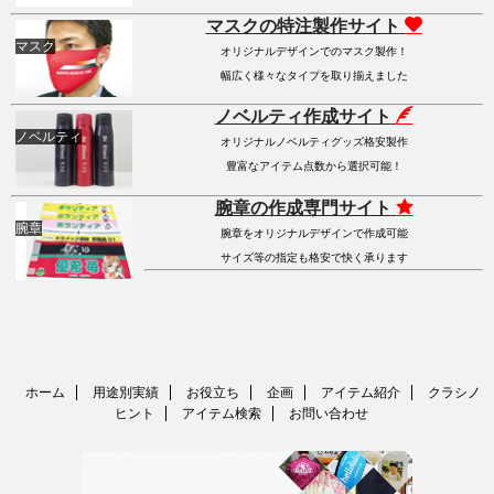
マスクの特注製作サイト
マスク
オリジナルデザインでのマスク製作！
幅広く様々なタイプを取り揃えました
ノベルティ作成サイト
ノベルティ
オリジナルノベルティグッズ格安製作
豊富なアイテム点数から選択可能！
腕章の作成専門サイト
腕章
腕章をオリジナルデザインで作成可能
サイズ等の指定も格安で快く承ります
ホーム
用途別実績
お役立ち
企画
アイテム紹介
クラシノ
ヒント
アイテム検索
お問い合わせ