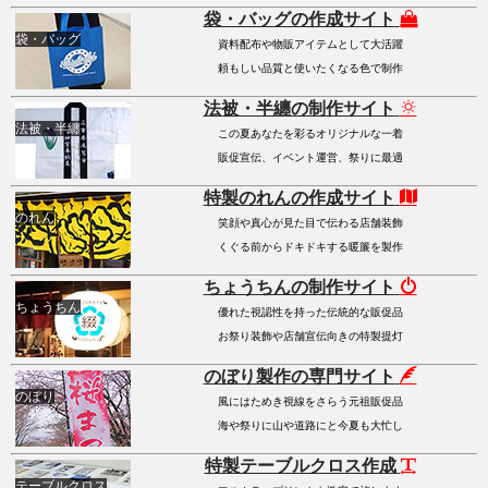
袋・バッグの作成サイト
袋・バッグ
資料配布や物販アイテムとして大活躍
頼もしい品質と使いたくなる色で制作
法被・半纏の制作サイト
法被・半纏
この夏あなたを彩るオリジナルな一着
販促宣伝、イベント運営、祭りに最適
特製のれんの作成サイト
のれん
笑顔や真心が見た目で伝わる店舗装飾
くぐる前からドキドキする暖簾を製作
ちょうちんの制作サイト
ちょうちん
優れた視認性を持った伝統的な販促品
お祭り装飾や店舗宣伝向きの特製提灯
のぼり製作の専門サイト
のぼり
風にはためき視線をさらう元祖販促品
海や祭りに山や道路にと今夏も大忙し
特製テーブルクロス作成
テーブルクロス