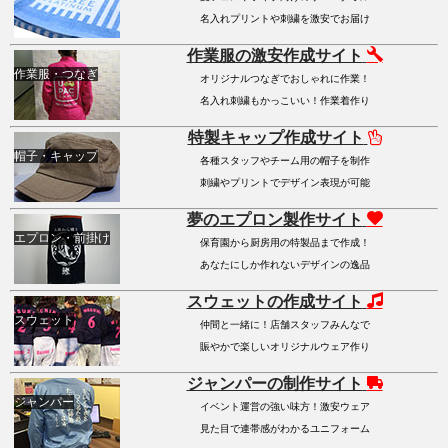
名入れプリントや刺繍を激安でお届け
作業服の激安作成サイト
作業服・つなぎ
オリジナルつなぎでおしゃれに作業！
名入れ刺繍もかっこいい！作業着作り
特製キャップ作成サイト
帽子・キャップ
各種スタッフやチーム用の帽子を制作
刺繍やプリントでデザイン表現が可能
夢のエプロン製作サイト
エプロン・前掛け
保育園から厨房用の特製品まで作成！
あなたにしか作れないデザインの逸品
スウェットの作成サイト
スウェット
仲間と一緒に！店舗スタッフみんなで
賑やかで楽しいオリジナルウェア作り
ジャンパーの制作サイト
ジャンパー
イベント運営の強い味方！激安ウェア
見た目で連帯感がわかるユニフォーム