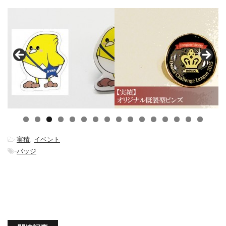
0
1
2
3
4
5
6
-
実積
,
イベント
-
バッジ