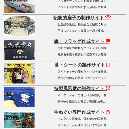
フルカラープリントも激安で施します
イベント受付や配布する資料台に最適
伝統的扇子の制作サイト
扇子
記念品や販促、物販品など幅広く対応
手放したくない！良質な一扇を作成！
旗・フラッグ作成サイト
旗・フラッグ
目的と最良の種類をマッチングし制作
社旗も手旗も校旗も大漁旗でもお任せ
幕・シートの製作サイト
幕・シート
アイキャッチの優れたオリジナル作成
特別な装飾をお店前に社にステージに
特製風呂敷の制作サイト
風呂敷
オーダーメイドで仕上げる特別な一枚
贈り物や販促など幅広い実用性が魅力
手ぬぐい専門作成サイト
手ぬぐい
その良さを再確認！日本伝統の工芸品
フルカラーから注染仕上げまでお引受