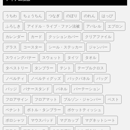
うちわ
ちょうちん
つなぎ
のぼり
のれん
はっぴ
ふろしき
アイドル・ライブ・ファン法被
アパレル
エプロン
カレンダー
カード
クッションカバー
クリアファイル
グラス
コースター
シール・ステッカー
ジャンパー
スウィングバナー
スウェット
タイツ
タオル
タペストリー
タンブラー
テント
テーブルクロス
ノベルティ
ノベルティグッズ
バックパネル
バッグ
バッジ
バナースタンド
パネル
パーテーション
フロアサイン
フロアマット
ブルゾン・ジャンパー
ベスト
ペナント
ボトル・タンブラー
ポケットティッシュ
ポロシャツ
マウスパッド
マグカップ
マグネットシート