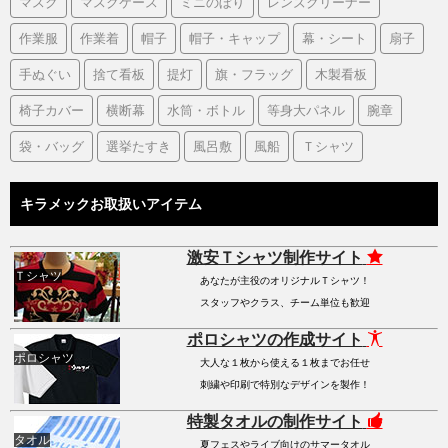
マスク
マスクケース
ミニのぼり
レンズクリーナー
作業服
作業着
帽子
帽子・キャップ
幕・シート
扇子
手ぬぐい
捨て看板
提灯
旗・フラッグ
木製看板
椅子カバー
横断幕
水筒・ボトル
等身大パネル
腕章
袋・バッグ
選挙たすき
風呂敷
風船
Ｔシャツ
キラメックお取扱いアイテム
激安Ｔシャツ制作サイト
Ｔシャツ
あなたが主役のオリジナルＴシャツ！
スタッフやクラス、チーム単位も歓迎
ポロシャツの作成サイト
ポロシャツ
大人な１枚から使える１枚までお任せ
刺繍や印刷で特別なデザインを製作！
特製タオルの制作サイト
タオル
夏フェスやライブ向けのサマータオル