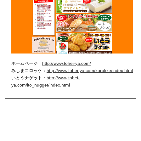
ホームページ：
http://www.tohei-ya.com/
みしまコロッケ：
http://www.tohei-ya.com/korokke/index.html
いとうナゲット：
http://www.tohei-
ya.com/ito_nugget/index.html