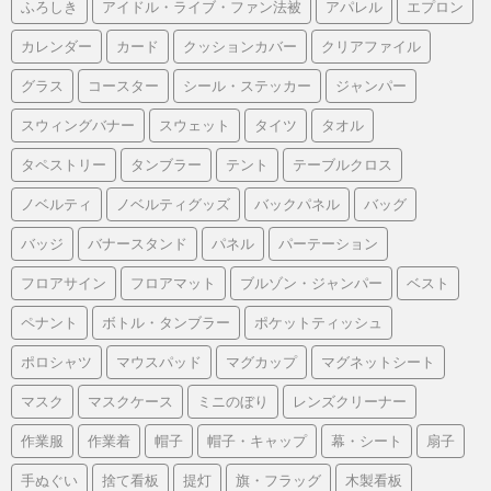
ふろしき
アイドル・ライブ・ファン法被
アパレル
エプロン
カレンダー
カード
クッションカバー
クリアファイル
グラス
コースター
シール・ステッカー
ジャンパー
スウィングバナー
スウェット
タイツ
タオル
タペストリー
タンブラー
テント
テーブルクロス
ノベルティ
ノベルティグッズ
バックパネル
バッグ
バッジ
バナースタンド
パネル
パーテーション
フロアサイン
フロアマット
ブルゾン・ジャンパー
ベスト
ペナント
ボトル・タンブラー
ポケットティッシュ
ポロシャツ
マウスパッド
マグカップ
マグネットシート
マスク
マスクケース
ミニのぼり
レンズクリーナー
作業服
作業着
帽子
帽子・キャップ
幕・シート
扇子
手ぬぐい
捨て看板
提灯
旗・フラッグ
木製看板