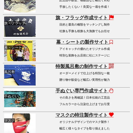
記念品や販促、物販品など幅広く対応
手放したくない！良質な一扇を作成！
旗・フラッグ作成サイト
旗・フラッグ
目的と最良の種類をマッチングし制作
社旗も手旗も校旗も大漁旗でもお任せ
幕・シートの製作サイト
幕・シート
アイキャッチの優れたオリジナル作成
特別な装飾をお店前に社にステージに
特製風呂敷の制作サイト
風呂敷
オーダーメイドで仕上げる特別な一枚
贈り物や販促など幅広い実用性が魅力
手ぬぐい専門作成サイト
手ぬぐい
その良さを再確認！日本伝統の工芸品
フルカラーから注染仕上げまでお引受
マスクの特注製作サイト
マスク
オリジナルデザインでのマスク製作！
幅広く様々なタイプを取り揃えました