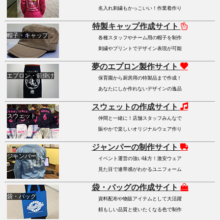
名入れ刺繍もかっこいい！作業着作り
特製キャップ作成サイト
帽子・キャップ
各種スタッフやチーム用の帽子を制作
刺繍やプリントでデザイン表現が可能
夢のエプロン製作サイト
エプロン・前掛け
保育園から厨房用の特製品まで作成！
あなたにしか作れないデザインの逸品
スウェットの作成サイト
スウェット
仲間と一緒に！店舗スタッフみんなで
賑やかで楽しいオリジナルウェア作り
ジャンパーの制作サイト
ジャンパー
イベント運営の強い味方！激安ウェア
見た目で連帯感がわかるユニフォーム
袋・バッグの作成サイト
袋・バッグ
資料配布や物販アイテムとして大活躍
頼もしい品質と使いたくなる色で制作