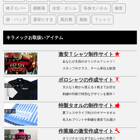
椅子カバー
横断幕
水筒・ボトル
等身大パネル
腕章
袋・バッグ
選挙たすき
風呂敷
風船
Ｔシャツ
キラメックお取扱いアイテム
激安Ｔシャツ制作サイト
Ｔシャツ
あなたが主役のオリジナルＴシャツ！
スタッフやクラス、チーム単位も歓迎
ポロシャツの作成サイト
ポロシャツ
大人な１枚から使える１枚までお任せ
刺繍や印刷で特別なデザインを製作！
特製タオルの制作サイト
タオル
夏フェスやライブ向けのサマータオル
名入れプリントや刺繍を激安でお届け
作業服の激安作成サイト
作業服・つなぎ
オリジナルつなぎでおしゃれに作業！