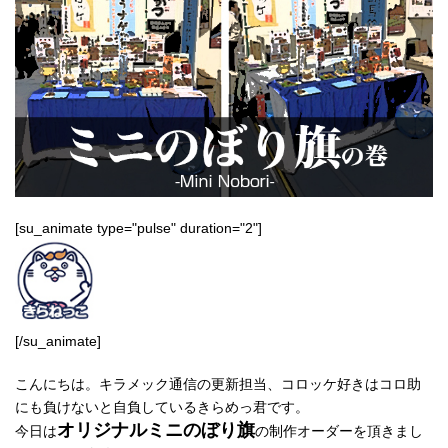
[su_animate type="pulse" duration="2"]
[/su_animate]
こんにちは。キラメック通信の更新担当、コロッケ好きはコロ助
にも負けないと自負しているきらめっ君です。
オリジナルミニのぼり旗
今日は
の制作オーダーを頂きまし