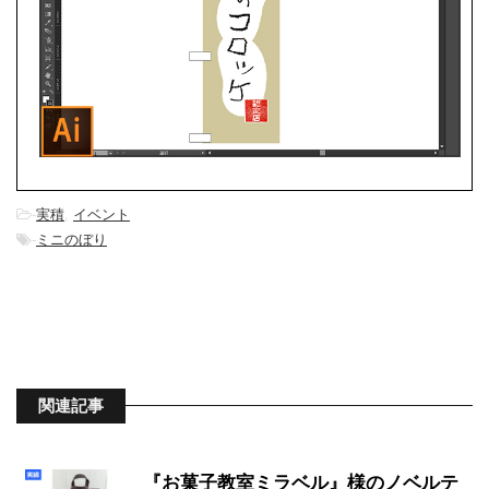
-
実積
,
イベント
-
ミニのぼり
関連記事
『お菓子教室ミラベル』様のノベルテ