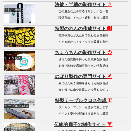
法被・半纏の制作サイト
法被・半纏
この夏あなたを彩るオリジナルな一着
販促宣伝、イベント運営、祭りに最適
特製のれんの作成サイト
のれん
笑顔や真心が見た目で伝わる店舗装飾
くぐる前からドキドキする暖簾を製作
ちょうちんの制作サイト
ちょうちん
優れた視認性を持った伝統的な販促品
お祭り装飾や店舗宣伝向きの特製提灯
のぼり製作の専門サイト
のぼり
風にはためき視線をさらう元祖販促品
海や祭りに山や道路にと今夏も大忙し
特製テーブルクロス作成
テーブルクロス
フルカラープリントも激安で施します
イベント受付や配布する資料台に最適
伝統的扇子の制作サイト
扇子