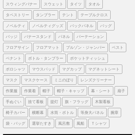
スウィングバナー
スウェット
タイツ
タオル
タペストリー
タンブラー
テント
テーブルクロス
ノベルティ
ノベルティグッズ
バックパネル
バッグ
バッジ
バナースタンド
パネル
パーテーション
フロアサイン
フロアマット
ブルゾン・ジャンパー
ベスト
ペナント
ボトル・タンブラー
ポケットティッシュ
ポロシャツ
マウスパッド
マグカップ
マグネットシート
マスク
マスクケース
ミニのぼり
レンズクリーナー
作業服
作業着
帽子
帽子・キャップ
幕・シート
扇子
手ぬぐい
捨て看板
提灯
旗・フラッグ
木製看板
椅子カバー
横断幕
水筒・ボトル
等身大パネル
腕章
袋・バッグ
選挙たすき
風呂敷
風船
Ｔシャツ