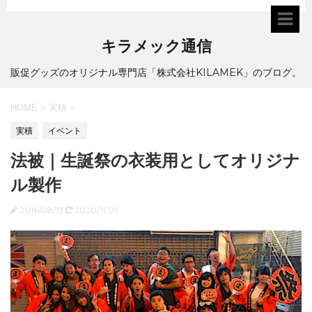
キラメック通信
販促グッズのオリジナル専門店「株式会社KILAMEK」のブログ。
HOME
>
実積
>
実積
イベント
法被｜生誕祭の衣装用としてオリジナ
ル製作
2016/08/17
2020/11/09