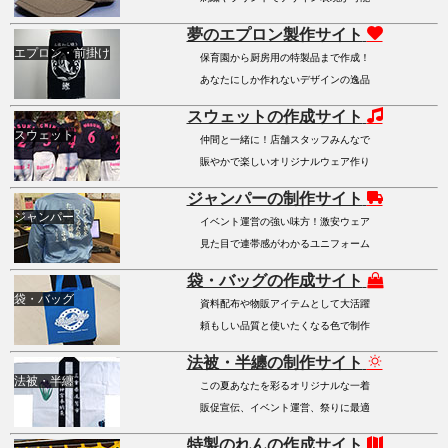
夢のエプロン製作サイト
エプロン・前掛け
保育園から厨房用の特製品まで作成！
あなたにしか作れないデザインの逸品
スウェットの作成サイト
スウェット
仲間と一緒に！店舗スタッフみんなで
賑やかで楽しいオリジナルウェア作り
ジャンパーの制作サイト
ジャンパー
イベント運営の強い味方！激安ウェア
見た目で連帯感がわかるユニフォーム
袋・バッグの作成サイト
袋・バッグ
資料配布や物販アイテムとして大活躍
頼もしい品質と使いたくなる色で制作
法被・半纏の制作サイト
法被・半纏
この夏あなたを彩るオリジナルな一着
販促宣伝、イベント運営、祭りに最適
特製のれんの作成サイト