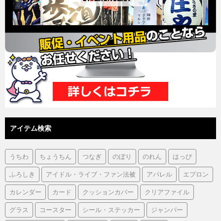
アイテム検索
うちわ
ちょうちん
つなぎ
のぼり
のれん
はっぴ
ふろしき
アイドル・ライブ・ファン法被
アパレル
エプロン
カレンダー
カード
クッションカバー
クリアファイル
グラス
コースター
シール・ステッカー
ジャンパー