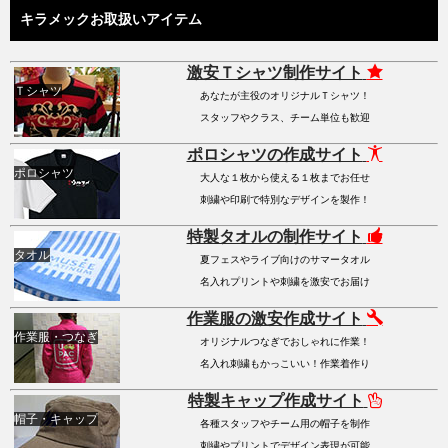
キラメックお取扱いアイテム
激安Ｔシャツ制作サイト
Ｔシャツ
あなたが主役のオリジナルＴシャツ！
スタッフやクラス、チーム単位も歓迎
ポロシャツの作成サイト
ポロシャツ
大人な１枚から使える１枚までお任せ
刺繍や印刷で特別なデザインを製作！
特製タオルの制作サイト
タオル
夏フェスやライブ向けのサマータオル
名入れプリントや刺繍を激安でお届け
作業服の激安作成サイト
作業服・つなぎ
オリジナルつなぎでおしゃれに作業！
名入れ刺繍もかっこいい！作業着作り
特製キャップ作成サイト
帽子・キャップ
各種スタッフやチーム用の帽子を制作
刺繍やプリントでデザイン表現が可能