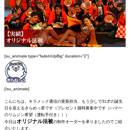
[su_animate type="fadeInUpBig" duration="2"]
[/su_animate]
こんにちは、キラメック通信の更新担当、もう少しで31才の誕生
日を迎えるきらめっ君です（プレゼント随時募集中です（ハマー
のリムジン希望（運転手付き）））
オリジナル法被
今日は
の制作オーダーを承りましたのでご紹
介いたします。