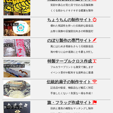
のれん
笑顔や真心が見た目で伝わる店舗装飾
くぐる前からドキドキする暖簾を製作
ちょうちんの制作サイト
ちょうちん
優れた視認性を持った伝統的な販促品
お祭り装飾や店舗宣伝向きの特製提灯
のぼり製作の専門サイト
のぼり
風にはためき視線をさらう元祖販促品
海や祭りに山や道路にと今夏も大忙し
特製テーブルクロス作成
テーブルクロス
フルカラープリントも激安で施します
イベント受付や配布する資料台に最適
伝統的扇子の制作サイト
扇子
記念品や販促、物販品など幅広く対応
手放したくない！良質な一扇を作成！
旗・フラッグ作成サイト
旗・フラッグ
目的と最良の種類をマッチングし制作