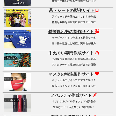
社旗も手旗も校旗も大漁旗でもお任せ
幕・シートの製作サイト
幕・シート
アイキャッチの優れたオリジナル作成
特別な装飾をお店前に社にステージに
特製風呂敷の制作サイト
風呂敷
オーダーメイドで仕上げる特別な一枚
贈り物や販促など幅広い実用性が魅力
手ぬぐい専門作成サイト
手ぬぐい
その良さを再確認！日本伝統の工芸品
フルカラーから注染仕上げまでお引受
マスクの特注製作サイト
マスク
オリジナルデザインでのマスク製作！
幅広く様々なタイプを取り揃えました
ノベルティ作成サイト
ノベルティ
オリジナルノベルティグッズ格安製作
豊富なアイテム点数から選択可能！