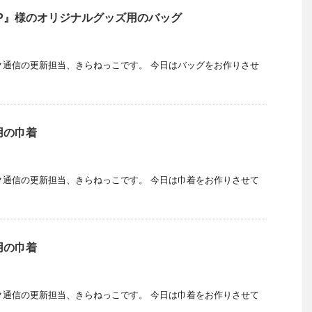
SHOP』様のオリジナルグッズ用のバッグ
ク通信の更新担当、きらねっこです。 今日はバッグをお作りさせ
用の巾着
ク通信の更新担当、きらねっこです。 今日は巾着をお作りさせて
用の巾着
ク通信の更新担当、きらねっこです。 今日は巾着をお作りさせて