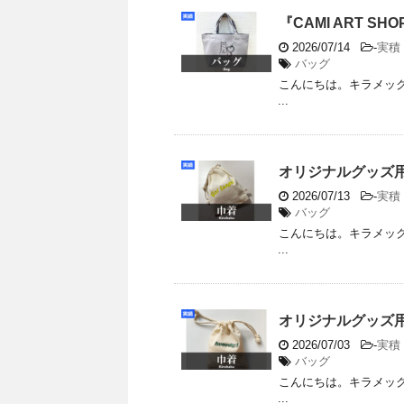
『CAMI ART 
2026/07/14
-
実積
バッグ
こんにちは。キラメッ
...
オリジナルグッズ
2026/07/13
-
実積
バッグ
こんにちは。キラメッ
...
オリジナルグッズ
2026/07/03
-
実積
バッグ
こんにちは。キラメッ
...