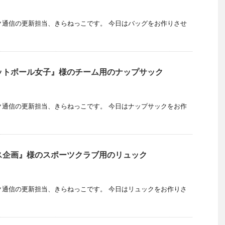
ク通信の更新担当、きらねっこです。 今日はバッグをお作りさせ
ットボール女子』様のチーム用のナップサック
ク通信の更新担当、きらねっこです。 今日はナップサックをお作
ス企画』様のスポーツクラブ用のリュック
ク通信の更新担当、きらねっこです。 今日はリュックをお作りさ