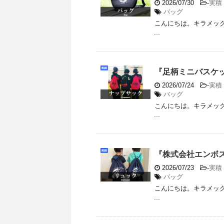
2026/07/30
-
実積
バッグ
こんにちは。キラメッ
...
『足柄ミニバスケ
2026/07/24
-
実積
バッグ
こんにちは。キラメッ
...
『株式会社エンボ
2026/07/23
-
実積
バッグ
こんにちは。キラメッ
...