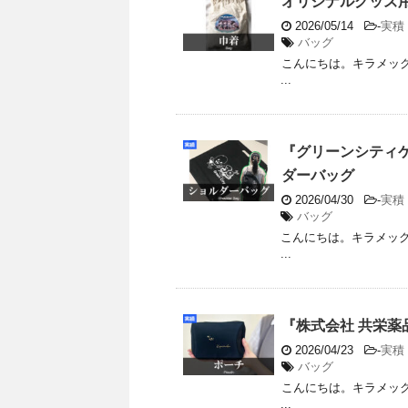
オリジナルグッズ
2026/05/14
-
実積
バッグ
こんにちは。キラメッ
...
『グリーンシティ
ダーバッグ
2026/04/30
-
実積
バッグ
こんにちは。キラメッ
...
『株式会社 共栄
2026/04/23
-
実積
バッグ
こんにちは。キラメッ
...