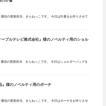
用の巾着
ク通信の更新担当、きらねっこです。 今日は巾着をお作りさせて
ケーブルテレビ株式会社』様のノベルティ用のショル
ク通信の更新担当、きらねっこです。 今日はショルダーバッグを
薬品』様のノベルティ用のポーチ
ク通信の更新担当、きらねっこです。 今日はポーチをお作りさせ