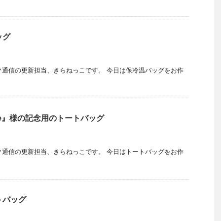
ッグ
ク通信の更新担当、きらねっこです。 今日は保冷温バッグをお作
erine』様の記念用のトートバッグ
ク通信の更新担当、きらねっこです。 今日はトートバッグをお作
トバッグ