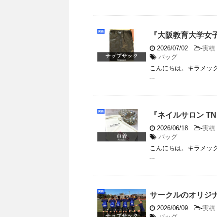
『大阪教育大学女
2026/07/02
-
実積
バッグ
こんにちは。キラメッ
...
『ネイルサロン T
2026/06/18
-
実積
バッグ
こんにちは。キラメッ
...
サークルのオリジ
2026/06/09
-
実積
バッグ