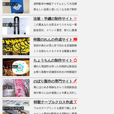
袋・バッグ
資料配布や物販アイテムとして大活躍
頼もしい品質と使いたくなる色で制作
法被・半纏の制作サイト
法被・半纏
この夏あなたを彩るオリジナルな一着
販促宣伝、イベント運営、祭りに最適
特製のれんの作成サイト
のれん
笑顔や真心が見た目で伝わる店舗装飾
くぐる前からドキドキする暖簾を製作
ちょうちんの制作サイト
ちょうちん
優れた視認性を持った伝統的な販促品
お祭り装飾や店舗宣伝向きの特製提灯
のぼり製作の専門サイト
のぼり
風にはためき視線をさらう元祖販促品
海や祭りに山や道路にと今夏も大忙し
特製テーブルクロス作成
テーブルクロス
フルカラープリントも激安で施します
イベント受付や配布する資料台に最適