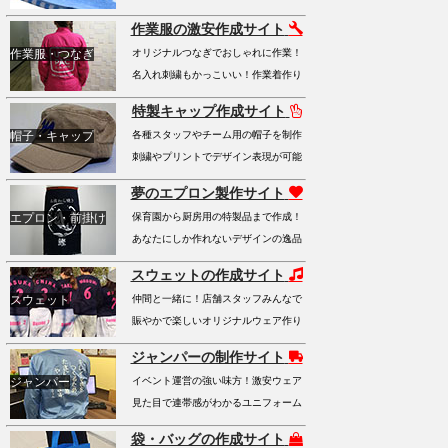
作業服の激安作成サイト
作業服・つなぎ
オリジナルつなぎでおしゃれに作業！
名入れ刺繍もかっこいい！作業着作り
特製キャップ作成サイト
帽子・キャップ
各種スタッフやチーム用の帽子を制作
刺繍やプリントでデザイン表現が可能
夢のエプロン製作サイト
エプロン・前掛け
保育園から厨房用の特製品まで作成！
あなたにしか作れないデザインの逸品
スウェットの作成サイト
スウェット
仲間と一緒に！店舗スタッフみんなで
賑やかで楽しいオリジナルウェア作り
ジャンパーの制作サイト
ジャンパー
イベント運営の強い味方！激安ウェア
見た目で連帯感がわかるユニフォーム
袋・バッグの作成サイト