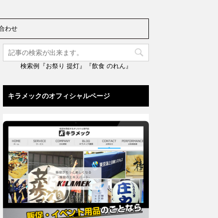
合わせ
検索例『お祭り 提灯』『飲食 のれん』
キラメックのオフィシャルページ