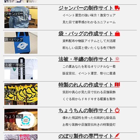
ジャンパーの制作サイト
ジャンパー
イベント運営の強い味方！激安ウェア
見た目で連帯感がわかるユニフォーム
袋・バッグの作成サイト
袋・バッグ
資料配布や物販アイテムとして大活躍
頼もしい品質と使いたくなる色で制作
法被・半纏の制作サイト
法被・半纏
この夏あなたを彩るオリジナルな一着
販促宣伝、イベント運営、祭りに最適
特製のれんの作成サイト
のれん
笑顔や真心が見た目で伝わる店舗装飾
くぐる前からドキドキする暖簾を製作
ちょうちんの制作サイト
ちょうちん
優れた視認性を持った伝統的な販促品
お祭り装飾や店舗宣伝向きの特製提灯
のぼり製作の専門サイト