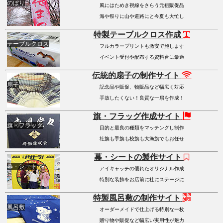
のぼり
風にはためき視線をさらう元祖販促品
海や祭りに山や道路にと今夏も大忙し
特製テーブルクロス作成
テーブルクロス
フルカラープリントも激安で施します
イベント受付や配布する資料台に最適
伝統的扇子の制作サイト
扇子
記念品や販促、物販品など幅広く対応
手放したくない！良質な一扇を作成！
旗・フラッグ作成サイト
旗・フラッグ
目的と最良の種類をマッチングし制作
社旗も手旗も校旗も大漁旗でもお任せ
幕・シートの製作サイト
幕・シート
アイキャッチの優れたオリジナル作成
特別な装飾をお店前に社にステージに
特製風呂敷の制作サイト
風呂敷
オーダーメイドで仕上げる特別な一枚
贈り物や販促など幅広い実用性が魅力