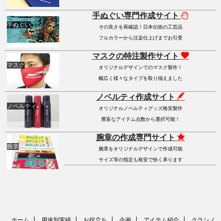
手ぬぐい専門作成サイト
手ぬぐい
その良さを再確認！日本伝統の工芸品
フルカラーから注染仕上げまでお引受
マスクの特注製作サイト
マスク
オリジナルデザインでのマスク製作！
幅広く様々なタイプを取り揃えました
ノベルティ作成サイト
ノベルティ
オリジナルノベルティグッズ格安製作
豊富なアイテム点数から選択可能！
腕章の作成専門サイト
腕章
腕章をオリジナルデザインで作成可能
サイズ等の指定も格安で快く承ります
ホーム
用途別実績
お役立ち
企画
アイテム紹介
クラシノ