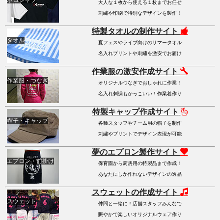
ポロシャツ
大人な１枚から使える１枚までお任せ
刺繍や印刷で特別なデザインを製作！
特製タオルの制作サイト
タオル
夏フェスやライブ向けのサマータオル
名入れプリントや刺繍を激安でお届け
作業服の激安作成サイト
作業服・つなぎ
オリジナルつなぎでおしゃれに作業！
名入れ刺繍もかっこいい！作業着作り
特製キャップ作成サイト
帽子・キャップ
各種スタッフやチーム用の帽子を制作
刺繍やプリントでデザイン表現が可能
夢のエプロン製作サイト
エプロン・前掛け
保育園から厨房用の特製品まで作成！
あなたにしか作れないデザインの逸品
スウェットの作成サイト
スウェット
仲間と一緒に！店舗スタッフみんなで
賑やかで楽しいオリジナルウェア作り