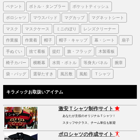
ペナント
ボトル・タンブラー
ポケットティッシュ
ポロシャツ
マウスパッド
マグカップ
マグネットシート
マスク
マスクケース
ミニのぼり
レンズクリーナー
作業服
作業着
帽子
帽子・キャップ
幕・シート
扇子
手ぬぐい
捨て看板
提灯
旗・フラッグ
木製看板
椅子カバー
横断幕
水筒・ボトル
等身大パネル
腕章
袋・バッグ
選挙たすき
風呂敷
風船
Ｔシャツ
キラメックお取扱いアイテム
激安Ｔシャツ制作サイト
Ｔシャツ
あなたが主役のオリジナルＴシャツ！
スタッフやクラス、チーム単位も歓迎
ポロシャツの作成サイト