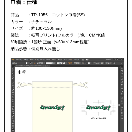
巾着：仕様
商品 ：TR-1056 コットン巾着(SS)
カラー ：ナチュラル
サイズ ：約100×130(mm)
製法 ：転写プリント(フルカラー)/色：CMYK値
印刷箇所：1箇所 正面（w60×h13mm程度）
納品形態：個別袋入れ無し