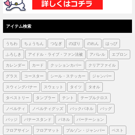
アイテム検索
うちわ
ちょうちん
つなぎ
のぼり
のれん
はっぴ
ふろしき
アイドル・ライブ・ファン法被
アパレル
エプロン
カレンダー
カード
クッションカバー
クリアファイル
グラス
コースター
シール・ステッカー
ジャンパー
スウィングバナー
スウェット
タイツ
タオル
タペストリー
タンブラー
テント
テーブルクロス
ノベルティ
ノベルティグッズ
バックパネル
バッグ
バッジ
バナースタンド
パネル
パーテーション
フロアサイン
フロアマット
ブルゾン・ジャンパー
ベスト