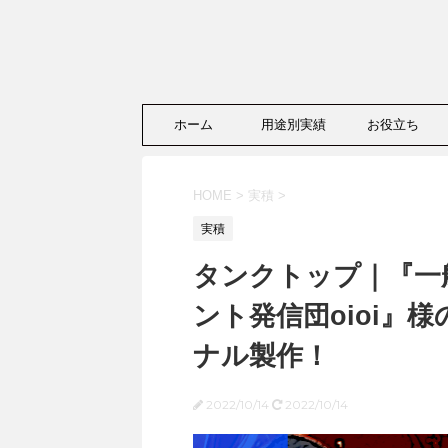
ホーム
用途別実績
お役立ち
HOME
>
実積
>
実積
タンクトップ｜『一
ント発信団oioi』
ナル製作！
2022/10/14
2022/10/14