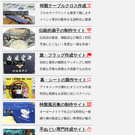
特製テーブルクロス作成
テーブルクロス
フルカラープリントも激安で施します
イベント受付や配布する資料台に最適
伝統的扇子の制作サイト
扇子
記念品や販促、物販品など幅広く対応
手放したくない！良質な一扇を作成！
旗・フラッグ作成サイト
旗・フラッグ
目的と最良の種類をマッチングし制作
社旗も手旗も校旗も大漁旗でもお任せ
幕・シートの製作サイト
幕・シート
アイキャッチの優れたオリジナル作成
特別な装飾をお店前に社にステージに
特製風呂敷の制作サイト
風呂敷
オーダーメイドで仕上げる特別な一枚
贈り物や販促など幅広い実用性が魅力
手ぬぐい専門作成サイト