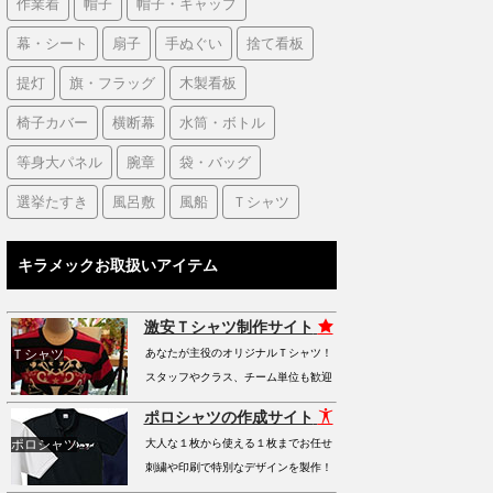
作業着
帽子
帽子・キャップ
幕・シート
扇子
手ぬぐい
捨て看板
提灯
旗・フラッグ
木製看板
椅子カバー
横断幕
水筒・ボトル
等身大パネル
腕章
袋・バッグ
選挙たすき
風呂敷
風船
Ｔシャツ
キラメックお取扱いアイテム
激安Ｔシャツ制作サイト
Ｔシャツ
あなたが主役のオリジナルＴシャツ！
スタッフやクラス、チーム単位も歓迎
ポロシャツの作成サイト
ポロシャツ
大人な１枚から使える１枚までお任せ
刺繍や印刷で特別なデザインを製作！