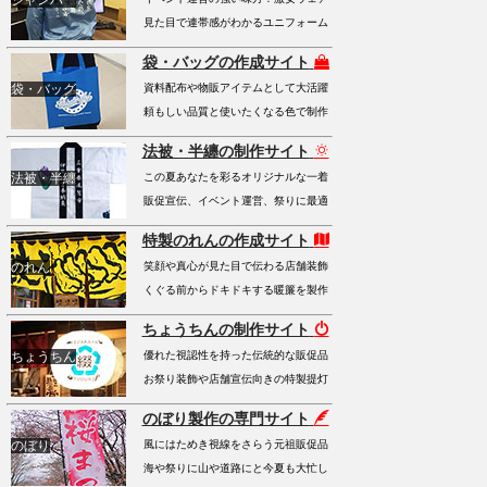
ジャンパー
見た目で連帯感がわかるユニフォーム
袋・バッグの作成サイト
袋・バッグ
資料配布や物販アイテムとして大活躍
頼もしい品質と使いたくなる色で制作
法被・半纏の制作サイト
法被・半纏
この夏あなたを彩るオリジナルな一着
販促宣伝、イベント運営、祭りに最適
特製のれんの作成サイト
のれん
笑顔や真心が見た目で伝わる店舗装飾
くぐる前からドキドキする暖簾を製作
ちょうちんの制作サイト
ちょうちん
優れた視認性を持った伝統的な販促品
お祭り装飾や店舗宣伝向きの特製提灯
のぼり製作の専門サイト
のぼり
風にはためき視線をさらう元祖販促品
海や祭りに山や道路にと今夏も大忙し