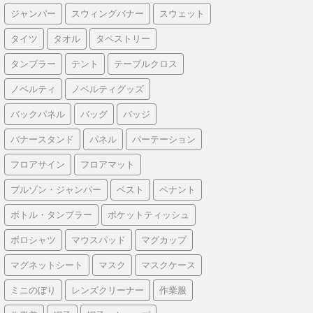
ジャンパー
スウィングバナー
スウェット
タイツ
タオル
タペストリー
タンブラー
テント
テーブルクロス
ノベルティ
ノベルティグッズ
バックパネル
バッグ
バッジ
バナースタンド
パネル
パーテーション
フロアサイン
フロアマット
ブルゾン・ジャンパー
ベスト
ペナント
ボトル・タンブラー
ポケットティッシュ
ポロシャツ
マウスパッド
マグカップ
マグネットシート
マスク
マスクケース
ミニのぼり
レンズクリーナー
作業服