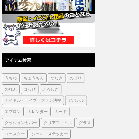
アイテム検索
うちわ
ちょうちん
つなぎ
のぼり
のれん
はっぴ
ふろしき
アイドル・ライブ・ファン法被
アパレル
エプロン
カレンダー
カード
クッションカバー
クリアファイル
グラス
コースター
シール・ステッカー