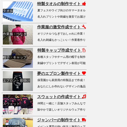
特製タオルの制作サイト
タオル
夏フェスやライブ向けのサマータオル
名入れプリントや刺繍を激安でお届け
作業服の激安作成サイト
作業服・つなぎ
オリジナルつなぎでおしゃれに作業！
名入れ刺繍もかっこいい！作業着作り
特製キャップ作成サイト
帽子・キャップ
各種スタッフやチーム用の帽子を制作
刺繍やプリントでデザイン表現が可能
夢のエプロン製作サイト
エプロン・前掛け
保育園から厨房用の特製品まで作成！
あなたにしか作れないデザインの逸品
スウェットの作成サイト
スウェット
仲間と一緒に！店舗スタッフみんなで
賑やかで楽しいオリジナルウェア作り
ジャンパーの制作サイト
イベント運営の強い味方！激安ウェア