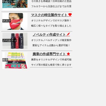
手ぬぐい
その良さを再確認！日本伝統の工芸品
フルカラーから注染仕上げまでお引受
マスクの特注製作サイト
マスク
オリジナルデザインでのマスク製作！
幅広く様々なタイプを取り揃えました
ノベルティ作成サイト
ノベルティ
オリジナルノベルティグッズ格安製作
豊富なアイテム点数から選択可能！
腕章の作成専門サイト
腕章
腕章をオリジナルデザインで作成可能
サイズ等の指定も格安で快く承ります