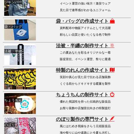
ジャンパー
イベント運営の強い味方！激安ウェア
見た目で連帯感がわかるユニフォーム
袋・バッグの作成サイト
袋・バッグ
資料配布や物販アイテムとして大活躍
頼もしい品質と使いたくなる色で制作
法被・半纏の制作サイト
法被・半纏
この夏あなたを彩るオリジナルな一着
販促宣伝、イベント運営、祭りに最適
特製のれんの作成サイト
のれん
笑顔や真心が見た目で伝わる店舗装飾
くぐる前からドキドキする暖簾を製作
ちょうちんの制作サイト
ちょうちん
優れた視認性を持った伝統的な販促品
お祭り装飾や店舗宣伝向きの特製提灯
のぼり製作の専門サイト
のぼり
風にはためき視線をさらう元祖販促品
海や祭りに山や道路にと今夏も大忙し