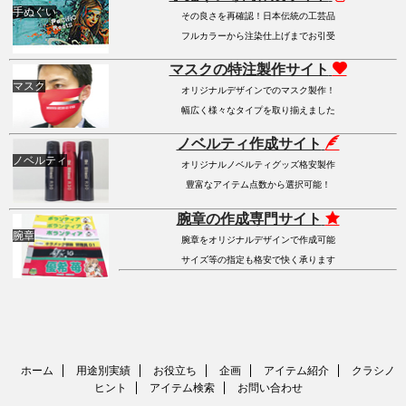
手ぬぐい
その良さを再確認！日本伝統の工芸品
フルカラーから注染仕上げまでお引受
マスクの特注製作サイト
マスク
オリジナルデザインでのマスク製作！
幅広く様々なタイプを取り揃えました
ノベルティ作成サイト
ノベルティ
オリジナルノベルティグッズ格安製作
豊富なアイテム点数から選択可能！
腕章の作成専門サイト
腕章
腕章をオリジナルデザインで作成可能
サイズ等の指定も格安で快く承ります
ホーム
用途別実績
お役立ち
企画
アイテム紹介
クラシノ
ヒント
アイテム検索
お問い合わせ