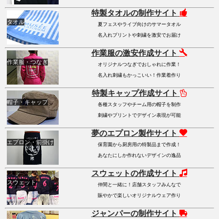
特製タオルの制作サイト
タオル
夏フェスやライブ向けのサマータオル
名入れプリントや刺繍を激安でお届け
作業服の激安作成サイト
作業服・つなぎ
オリジナルつなぎでおしゃれに作業！
名入れ刺繍もかっこいい！作業着作り
特製キャップ作成サイト
帽子・キャップ
各種スタッフやチーム用の帽子を制作
刺繍やプリントでデザイン表現が可能
夢のエプロン製作サイト
エプロン・前掛け
保育園から厨房用の特製品まで作成！
あなたにしか作れないデザインの逸品
スウェットの作成サイト
スウェット
仲間と一緒に！店舗スタッフみんなで
賑やかで楽しいオリジナルウェア作り
ジャンパーの制作サイト