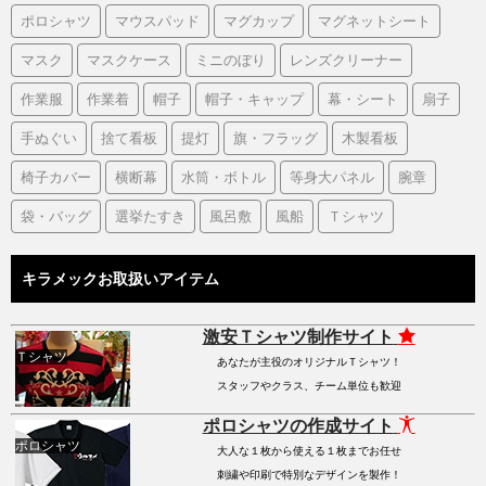
ポロシャツ
マウスパッド
マグカップ
マグネットシート
マスク
マスクケース
ミニのぼり
レンズクリーナー
作業服
作業着
帽子
帽子・キャップ
幕・シート
扇子
手ぬぐい
捨て看板
提灯
旗・フラッグ
木製看板
椅子カバー
横断幕
水筒・ボトル
等身大パネル
腕章
袋・バッグ
選挙たすき
風呂敷
風船
Ｔシャツ
キラメックお取扱いアイテム
激安Ｔシャツ制作サイト
Ｔシャツ
あなたが主役のオリジナルＴシャツ！
スタッフやクラス、チーム単位も歓迎
ポロシャツの作成サイト
ポロシャツ
大人な１枚から使える１枚までお任せ
刺繍や印刷で特別なデザインを製作！