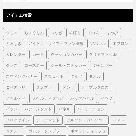
アイテム検索
うちわ
ちょうちん
つなぎ
のぼり
のれん
はっぴ
ふろしき
アイドル・ライブ・ファン法被
アパレル
エプロン
カレンダー
カード
クッションカバー
クリアファイル
グラス
コースター
シール・ステッカー
ジャンパー
スウィングバナー
スウェット
タイツ
タオル
タペストリー
タンブラー
テント
テーブルクロス
ノベルティ
ノベルティグッズ
バックパネル
バッグ
バッジ
バナースタンド
パネル
パーテーション
フロアサイン
フロアマット
ブルゾン・ジャンパー
ベスト
ペナント
ボトル・タンブラー
ポケットティッシュ