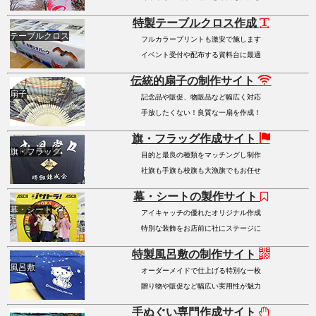
特製テーブルクロス作成
テーブルクロス
フルカラープリントも激安で施します
イベント受付や配布する資料台に最適
伝統的扇子の制作サイト
扇子
記念品や販促、物販品など幅広く対応
手放したくない！良質な一扇を作成！
旗・フラッグ作成サイト
旗・フラッグ
目的と最良の種類をマッチングし制作
社旗も手旗も校旗も大漁旗でもお任せ
幕・シートの製作サイト
幕・シート
アイキャッチの優れたオリジナル作成
特別な装飾をお店前に社にステージに
特製風呂敷の制作サイト
風呂敷
オーダーメイドで仕上げる特別な一枚
贈り物や販促など幅広い実用性が魅力
手ぬぐい専門作成サイト