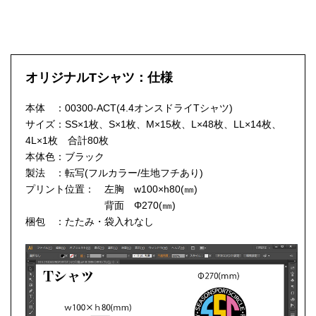
オリジナルTシャツ：仕様
本体 ：00300-ACT(4.4オンスドライTシャツ)
サイズ：SS×1枚、S×1枚、M×15枚、L×48枚、LL×14枚、
4L×1枚 合計80枚
本体色：ブラック
製法 ：転写(フルカラー/生地フチあり)
プリント位置： 左胸 w100×h80(㎜)
背面 Φ270(㎜)
梱包 ：たたみ・袋入れなし