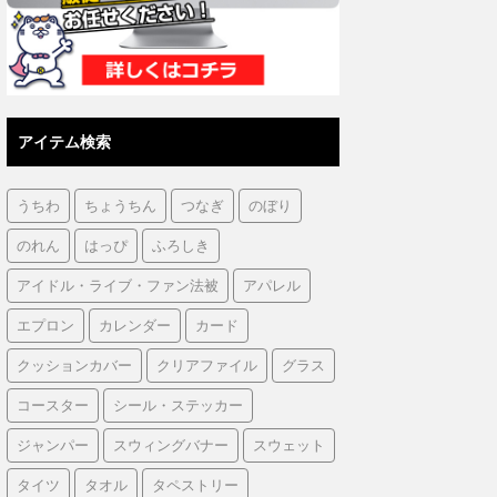
アイテム検索
うちわ
ちょうちん
つなぎ
のぼり
のれん
はっぴ
ふろしき
アイドル・ライブ・ファン法被
アパレル
エプロン
カレンダー
カード
クッションカバー
クリアファイル
グラス
コースター
シール・ステッカー
ジャンパー
スウィングバナー
スウェット
タイツ
タオル
タペストリー