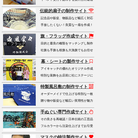
伝統的扇子の制作サイト
扇子
記念品や販促、物販品など幅広く対応
手放したくない！良質な一扇を作成！
旗・フラッグ作成サイト
旗・フラッグ
目的と最良の種類をマッチングし制作
社旗も手旗も校旗も大漁旗でもお任せ
幕・シートの製作サイト
幕・シート
アイキャッチの優れたオリジナル作成
特別な装飾をお店前に社にステージに
特製風呂敷の制作サイト
風呂敷
オーダーメイドで仕上げる特別な一枚
贈り物や販促など幅広い実用性が魅力
手ぬぐい専門作成サイト
手ぬぐい
その良さを再確認！日本伝統の工芸品
フルカラーから注染仕上げまでお引受
マスクの特注製作サイト