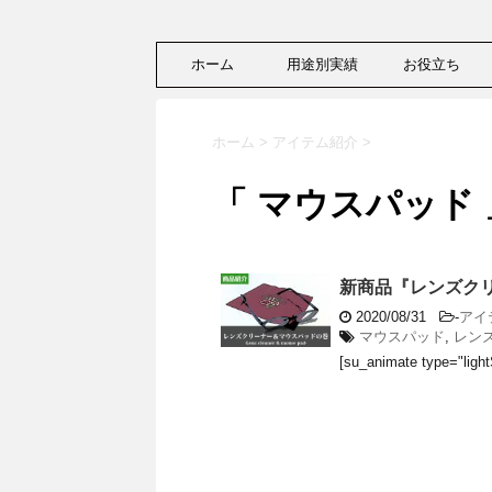
ホーム
用途別実績
お役立ち
ホーム
>
アイテム紹介
>
「 マウスパッド 
新商品『レンズク
2020/08/31
-
アイ
マウスパッド
,
レン
[su_animate type="light