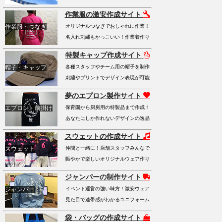
作業服の激安作成サイト
作業服・つなぎ
オリジナルつなぎでおしゃれに作業！
名入れ刺繍もかっこいい！作業着作り
特製キャップ作成サイト
帽子・キャップ
各種スタッフやチーム用の帽子を制作
刺繍やプリントでデザイン表現が可能
夢のエプロン製作サイト
エプロン・前掛け
保育園から厨房用の特製品まで作成！
あなたにしか作れないデザインの逸品
スウェットの作成サイト
スウェット
仲間と一緒に！店舗スタッフみんなで
賑やかで楽しいオリジナルウェア作り
ジャンパーの制作サイト
ジャンパー
イベント運営の強い味方！激安ウェア
見た目で連帯感がわかるユニフォーム
袋・バッグの作成サイト