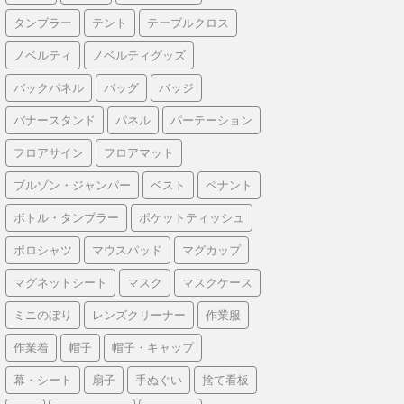
タンブラー
テント
テーブルクロス
ノベルティ
ノベルティグッズ
バックパネル
バッグ
バッジ
バナースタンド
パネル
パーテーション
フロアサイン
フロアマット
ブルゾン・ジャンパー
ベスト
ペナント
ボトル・タンブラー
ポケットティッシュ
ポロシャツ
マウスパッド
マグカップ
マグネットシート
マスク
マスクケース
ミニのぼり
レンズクリーナー
作業服
作業着
帽子
帽子・キャップ
幕・シート
扇子
手ぬぐい
捨て看板