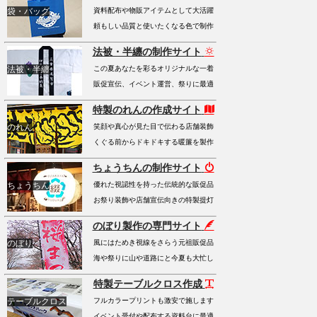
袋・バッグ
資料配布や物販アイテムとして大活躍
頼もしい品質と使いたくなる色で制作
法被・半纏の制作サイト
法被・半纏
この夏あなたを彩るオリジナルな一着
販促宣伝、イベント運営、祭りに最適
特製のれんの作成サイト
のれん
笑顔や真心が見た目で伝わる店舗装飾
くぐる前からドキドキする暖簾を製作
ちょうちんの制作サイト
ちょうちん
優れた視認性を持った伝統的な販促品
お祭り装飾や店舗宣伝向きの特製提灯
のぼり製作の専門サイト
のぼり
風にはためき視線をさらう元祖販促品
海や祭りに山や道路にと今夏も大忙し
特製テーブルクロス作成
テーブルクロス
フルカラープリントも激安で施します
イベント受付や配布する資料台に最適