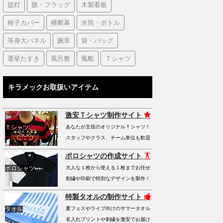
提灯
旗・フラッグ
木製看板
椅子カバー
横断幕
水筒・ボトル
等身大パネル
腕章
袋・バッグ
選挙たすき
風呂敷
風船
Ｔシャツ
キラメックお取扱いアイテム
激安Ｔシャツ制作サイト
Ｔシャツ
あなたが主役のオリジナルＴシャツ！
スタッフやクラス、チーム単位も歓迎
ポロシャツの作成サイト
ポロシャツ
大人な１枚から使える１枚までお任せ
刺繍や印刷で特別なデザインを製作！
特製タオルの制作サイト
タオル
夏フェスやライブ向けのサマータオル
名入れプリントや刺繍を激安でお届け