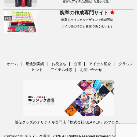
豊富なアイテム点数から選択可能！
腕章の作成専門サイト
腕章
腕章をオリジナルデザインで作成可能
サイズ等の指定も格安で快く承ります
ホーム
用途別実績
お役立ち
企画
アイテム紹介
クラシノ
ヒント
アイテム検索
お問い合わせ
販促グッズのオリジナル専門店「株式会社KILAMEK」のブログ。
Copyright© キラメック通信 , 2026 All Rights Reserved.
powered by STINGER