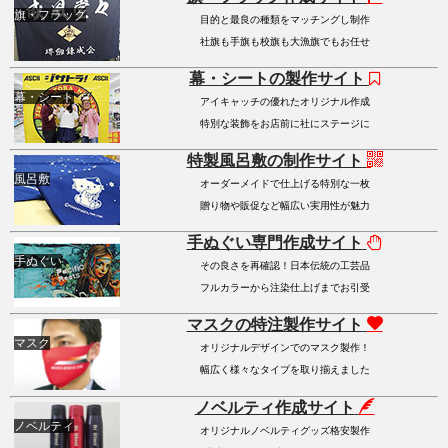
旗・フラッグ
目的と最良の種類をマッチングし制作
社旗も手旗も校旗も大漁旗でもお任せ
幕・シートの製作サイト
幕・シート
アイキャッチの優れたオリジナル作成
特別な装飾をお店前に社にステージに
特製風呂敷の制作サイト
風呂敷
オーダーメイドで仕上げる特別な一枚
贈り物や販促など幅広い実用性が魅力
手ぬぐい専門作成サイト
手ぬぐい
その良さを再確認！日本伝統の工芸品
フルカラーから注染仕上げまでお引受
マスクの特注製作サイト
マスク
オリジナルデザインでのマスク製作！
幅広く様々なタイプを取り揃えました
ノベルティ作成サイト
ノベルティ
オリジナルノベルティグッズ格安製作