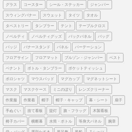
グラス
コースター
シール・ステッカー
ジャンパー
スウィングバナー
スウェット
タイツ
タオル
タペストリー
タンブラー
テント
テーブルクロス
ノベルティ
ノベルティグッズ
バックパネル
バッグ
バッジ
バナースタンド
パネル
パーテーション
フロアサイン
フロアマット
ブルゾン・ジャンパー
ベスト
ペナント
ボトル・タンブラー
ポケットティッシュ
ポロシャツ
マウスパッド
マグカップ
マグネットシート
マスク
マスクケース
ミニのぼり
レンズクリーナー
作業服
作業着
帽子
帽子・キャップ
幕・シート
扇子
手ぬぐい
捨て看板
提灯
旗・フラッグ
木製看板
椅子カバー
横断幕
水筒・ボトル
等身大パネル
腕章
袋・バッグ
選挙たすき
風呂敷
風船
Ｔシャツ