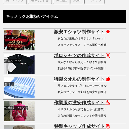
キラメックお取扱いアイテム
激安Ｔシャツ制作サイト
Ｔシャツ
あなたが主役のオリジナルＴシャツ！
スタッフやクラス、チーム単位も歓迎
ポロシャツの作成サイト
ポロシャツ
大人な１枚から使える１枚までお任せ
刺繍や印刷で特別なデザインを製作！
特製タオルの制作サイト
タオル
夏フェスやライブ向けのサマータオル
名入れプリントや刺繍を激安でお届け
作業服の激安作成サイト
作業服・つなぎ
オリジナルつなぎでおしゃれに作業！
名入れ刺繍もかっこいい！作業着作り
特製キャップ作成サイト