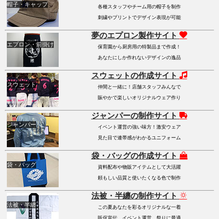
帽子・キャップ
各種スタッフやチーム用の帽子を制作
刺繍やプリントでデザイン表現が可能
夢のエプロン製作サイト
エプロン・前掛け
保育園から厨房用の特製品まで作成！
あなたにしか作れないデザインの逸品
スウェットの作成サイト
スウェット
仲間と一緒に！店舗スタッフみんなで
賑やかで楽しいオリジナルウェア作り
ジャンパーの制作サイト
ジャンパー
イベント運営の強い味方！激安ウェア
見た目で連帯感がわかるユニフォーム
袋・バッグの作成サイト
袋・バッグ
資料配布や物販アイテムとして大活躍
頼もしい品質と使いたくなる色で制作
法被・半纏の制作サイト
法被・半纏
この夏あなたを彩るオリジナルな一着
販促宣伝、イベント運営、祭りに最適