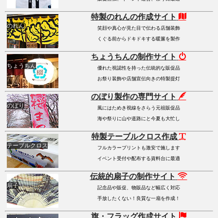
特製のれんの作成サイト
のれん
笑顔や真心が見た目で伝わる店舗装飾
くぐる前からドキドキする暖簾を製作
ちょうちんの制作サイト
ちょうちん
優れた視認性を持った伝統的な販促品
お祭り装飾や店舗宣伝向きの特製提灯
のぼり製作の専門サイト
のぼり
風にはためき視線をさらう元祖販促品
海や祭りに山や道路にと今夏も大忙し
特製テーブルクロス作成
テーブルクロス
フルカラープリントも激安で施します
イベント受付や配布する資料台に最適
伝統的扇子の制作サイト
扇子
記念品や販促、物販品など幅広く対応
手放したくない！良質な一扇を作成！
旗・フラッグ作成サイト