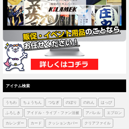
アイテム検索
うちわ
ちょうちん
つなぎ
のぼり
のれん
はっぴ
ふろしき
アイドル・ライブ・ファン法被
アパレル
エプロン
カレンダー
カード
クッションカバー
クリアファイル