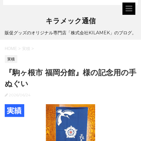
キラメック通信
販促グッズのオリジナル専門店「株式会社KILAMEK」のブログ。
HOME
>
実積
>
実積
『駒ヶ根市 福岡分館』様の記念用の手
ぬぐい
2026/06/24