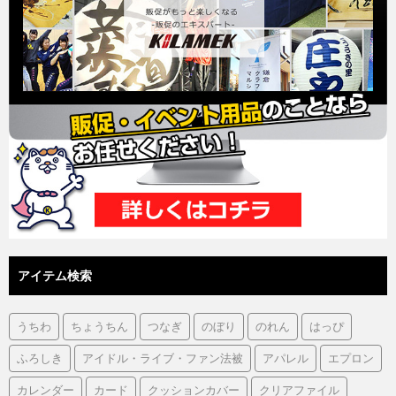
アイテム検索
うちわ
ちょうちん
つなぎ
のぼり
のれん
はっぴ
ふろしき
アイドル・ライブ・ファン法被
アパレル
エプロン
カレンダー
カード
クッションカバー
クリアファイル