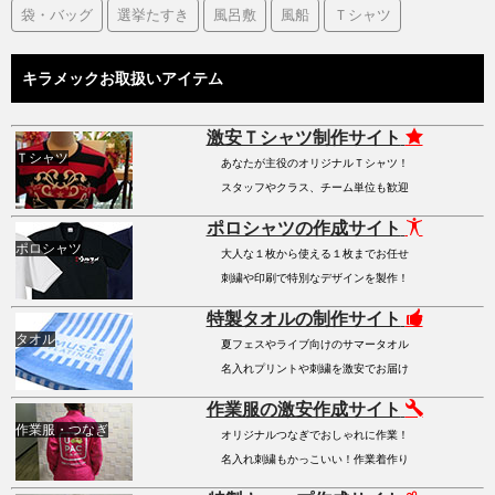
袋・バッグ
選挙たすき
風呂敷
風船
Ｔシャツ
キラメックお取扱いアイテム
激安Ｔシャツ制作サイト
Ｔシャツ
あなたが主役のオリジナルＴシャツ！
スタッフやクラス、チーム単位も歓迎
ポロシャツの作成サイト
ポロシャツ
大人な１枚から使える１枚までお任せ
刺繍や印刷で特別なデザインを製作！
特製タオルの制作サイト
タオル
夏フェスやライブ向けのサマータオル
名入れプリントや刺繍を激安でお届け
作業服の激安作成サイト
作業服・つなぎ
オリジナルつなぎでおしゃれに作業！
名入れ刺繍もかっこいい！作業着作り