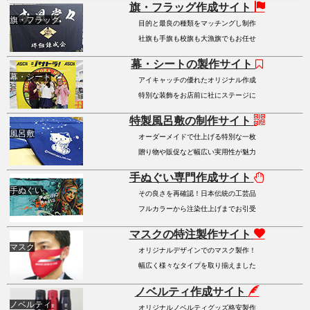
旗・フラッグ作成サイト
旗・フラッグ
目的と最良の種類をマッチングし制作
社旗も手旗も校旗も大漁旗でもお任せ
幕・シートの製作サイト
幕・シート
アイキャッチの優れたオリジナル作成
特別な装飾をお店前に社にステージに
特製風呂敷の制作サイト
風呂敷
オーダーメイドで仕上げる特別な一枚
贈り物や販促など幅広い実用性が魅力
手ぬぐい専門作成サイト
手ぬぐい
その良さを再確認！日本伝統の工芸品
フルカラーから注染仕上げまでお引受
マスクの特注製作サイト
マスク
オリジナルデザインでのマスク製作！
幅広く様々なタイプを取り揃えました
ノベルティ作成サイト
ノベルティ
オリジナルノベルティグッズ格安製作