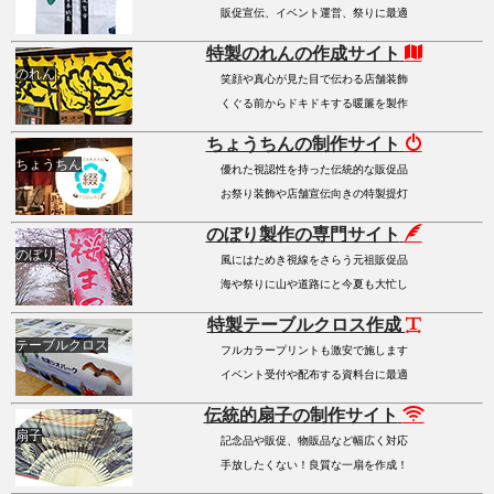
販促宣伝、イベント運営、祭りに最適
特製のれんの作成サイト
のれん
笑顔や真心が見た目で伝わる店舗装飾
くぐる前からドキドキする暖簾を製作
ちょうちんの制作サイト
ちょうちん
優れた視認性を持った伝統的な販促品
お祭り装飾や店舗宣伝向きの特製提灯
のぼり製作の専門サイト
のぼり
風にはためき視線をさらう元祖販促品
海や祭りに山や道路にと今夏も大忙し
特製テーブルクロス作成
テーブルクロス
フルカラープリントも激安で施します
イベント受付や配布する資料台に最適
伝統的扇子の制作サイト
扇子
記念品や販促、物販品など幅広く対応
手放したくない！良質な一扇を作成！