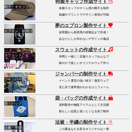
特製キャップ作成サイト
帽子・キャップ
各種スタッフやチーム用の帽子を制作
刺繍やプリントでデザイン表現が可能
夢のエプロン製作サイト
エプロン・前掛け
保育園から厨房用の特製品まで作成！
あなたにしか作れないデザインの逸品
スウェットの作成サイト
スウェット
仲間と一緒に！店舗スタッフみんなで
賑やかで楽しいオリジナルウェア作り
ジャンパーの制作サイト
ジャンパー
イベント運営の強い味方！激安ウェア
見た目で連帯感がわかるユニフォーム
袋・バッグの作成サイト
袋・バッグ
資料配布や物販アイテムとして大活躍
頼もしい品質と使いたくなる色で制作
法被・半纏の制作サイト
法被・半纏
この夏あなたを彩るオリジナルな一着