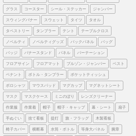
グラス
コースター
シール・ステッカー
ジャンパー
スウィングバナー
スウェット
タイツ
タオル
タペストリー
タンブラー
テント
テーブルクロス
ノベルティ
ノベルティグッズ
バックパネル
バッグ
バッジ
バナースタンド
パネル
パーテーション
フロアサイン
フロアマット
ブルゾン・ジャンパー
ベスト
ペナント
ボトル・タンブラー
ポケットティッシュ
ポロシャツ
マウスパッド
マグカップ
マグネットシート
マスク
マスクケース
ミニのぼり
レンズクリーナー
作業服
作業着
帽子
帽子・キャップ
幕・シート
扇子
手ぬぐい
捨て看板
提灯
旗・フラッグ
木製看板
椅子カバー
横断幕
水筒・ボトル
等身大パネル
腕章