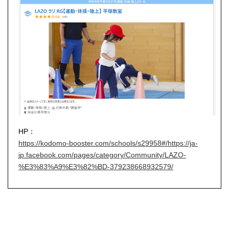
HP：
https://kodomo-booster.com/schools/s29958#/https://ja-
jp.facebook.com/pages/category/Community/LAZO-
%E3%83%A9%E3%82%BD-379238668932579/