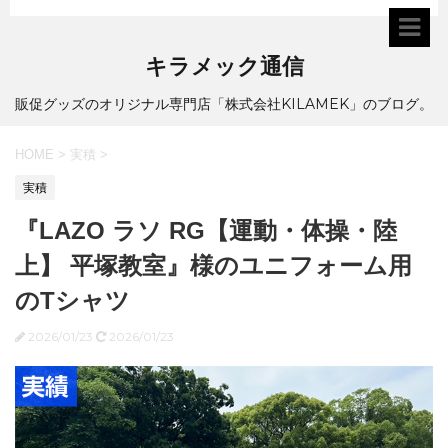
キラメック通信
販促グッズのオリジナル専門店「株式会社KILAMEK」のブログ。
HOME
>
実積
>
実積
『LAZO ラソ RG【運動・体操・陸
上】 平塚教室』様のユニフォーム用
のTシャツ
2026/01/23
2026/01/23