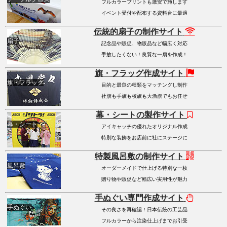
フルカラープリントも激安で施します
イベント受付や配布する資料台に最適
伝統的扇子の制作サイト
扇子
記念品や販促、物販品など幅広く対応
手放したくない！良質な一扇を作成！
旗・フラッグ作成サイト
旗・フラッグ
目的と最良の種類をマッチングし制作
社旗も手旗も校旗も大漁旗でもお任せ
幕・シートの製作サイト
幕・シート
アイキャッチの優れたオリジナル作成
特別な装飾をお店前に社にステージに
特製風呂敷の制作サイト
風呂敷
オーダーメイドで仕上げる特別な一枚
贈り物や販促など幅広い実用性が魅力
手ぬぐい専門作成サイト
手ぬぐい
その良さを再確認！日本伝統の工芸品
フルカラーから注染仕上げまでお引受