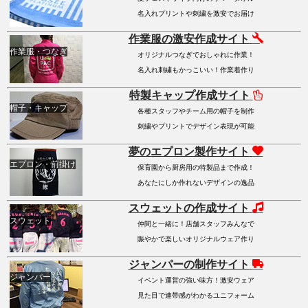
名入れプリントや刺繍を激安でお届け
作業服の激安作成サイト
作業服・つなぎ
オリジナルつなぎでおしゃれに作業！
名入れ刺繍もかっこいい！作業着作り
特製キャップ作成サイト
帽子・キャップ
各種スタッフやチーム用の帽子を制作
刺繍やプリントでデザイン表現が可能
夢のエプロン製作サイト
エプロン・前掛け
保育園から厨房用の特製品まで作成！
あなたにしか作れないデザインの逸品
スウェットの作成サイト
スウェット
仲間と一緒に！店舗スタッフみんなで
賑やかで楽しいオリジナルウェア作り
ジャンパーの制作サイト
ジャンパー
イベント運営の強い味方！激安ウェア
見た目で連帯感がわかるユニフォーム