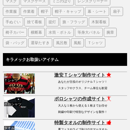
マスク
マスクケース
ミニのぼり
レンズクリーナー
作業服
作業着
帽子
帽子・キャップ
幕・シート
扇子
手ぬぐい
捨て看板
提灯
旗・フラッグ
木製看板
椅子カバー
横断幕
水筒・ボトル
等身大パネル
腕章
袋・バッグ
選挙たすき
風呂敷
風船
Ｔシャツ
キラメックお取扱いアイテム
激安Ｔシャツ制作サイト
Ｔシャツ
あなたが主役のオリジナルＴシャツ！
スタッフやクラス、チーム単位も歓迎
ポロシャツの作成サイト
ポロシャツ
大人な１枚から使える１枚までお任せ
刺繍や印刷で特別なデザインを製作！
特製タオルの制作サイト
タオル
夏フェスやライブ向けのサマータオル