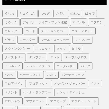
うちわ
ちょうちん
つなぎ
のぼり
のれん
はっぴ
ふろしき
アイドル・ライブ・ファン法被
アパレル
エプロン
カレンダー
カード
クッションカバー
クリアファイル
グラス
コースター
シール・ステッカー
ジャンパー
スウィングバナー
スウェット
タイツ
タオル
タペストリー
タンブラー
テント
テーブルクロス
ノベルティ
ノベルティグッズ
バックパネル
バッグ
バッジ
バナースタンド
パネル
パーテーション
フロアサイン
フロアマット
ブルゾン・ジャンパー
ベスト
ペナント
ボトル・タンブラー
ポケットティッシュ
ポロシャツ
マウスパッド
マグカップ
マグネットシート