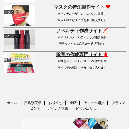
マスクの特注製作サイト
マスク
オリジナルデザインでのマスク製作！
幅広く様々なタイプを取り揃えました
ノベルティ作成サイト
ノベルティ
オリジナルノベルティグッズ格安製作
豊富なアイテム点数から選択可能！
腕章の作成専門サイト
腕章
腕章をオリジナルデザインで作成可能
サイズ等の指定も格安で快く承ります
ホーム
用途別実績
お役立ち
企画
アイテム紹介
クラシノ
ヒント
アイテム検索
お問い合わせ