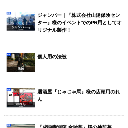
ジャンパー｜『株式会社山陽保険セン
ター』様のイベントでのPR用としてオ
リジナル製作！
個人用の法被
居酒屋『じゃじゃ馬』様の店頭用のれ
ん
『成顕寺別院 金胎菴』様の神前幕