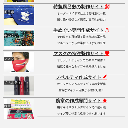
特製風呂敷の制作サイト
風呂敷
オーダーメイドで仕上げる特別な一枚
贈り物や販促など幅広い実用性が魅力
手ぬぐい専門作成サイト
手ぬぐい
その良さを再確認！日本伝統の工芸品
フルカラーから注染仕上げまでお引受
マスクの特注製作サイト
マスク
オリジナルデザインでのマスク製作！
幅広く様々なタイプを取り揃えました
ノベルティ作成サイト
ノベルティ
オリジナルノベルティグッズ格安製作
豊富なアイテム点数から選択可能！
腕章の作成専門サイト
腕章
腕章をオリジナルデザインで作成可能
サイズ等の指定も格安で快く承ります