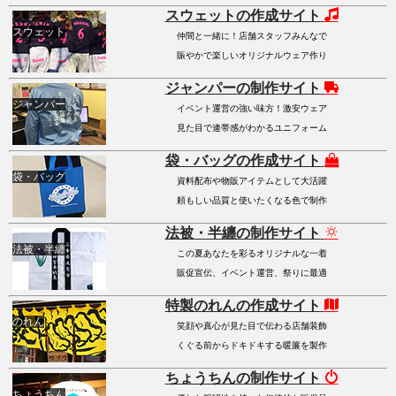
スウェットの作成サイト
スウェット
仲間と一緒に！店舗スタッフみんなで
賑やかで楽しいオリジナルウェア作り
ジャンパーの制作サイト
ジャンパー
イベント運営の強い味方！激安ウェア
見た目で連帯感がわかるユニフォーム
袋・バッグの作成サイト
袋・バッグ
資料配布や物販アイテムとして大活躍
頼もしい品質と使いたくなる色で制作
法被・半纏の制作サイト
法被・半纏
この夏あなたを彩るオリジナルな一着
販促宣伝、イベント運営、祭りに最適
特製のれんの作成サイト
のれん
笑顔や真心が見た目で伝わる店舗装飾
くぐる前からドキドキする暖簾を製作
ちょうちんの制作サイト
ちょうちん