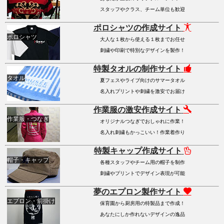
スタッフやクラス、チーム単位も歓迎
ポロシャツの作成サイト
ポロシャツ
大人な１枚から使える１枚までお任せ
刺繍や印刷で特別なデザインを製作！
特製タオルの制作サイト
タオル
夏フェスやライブ向けのサマータオル
名入れプリントや刺繍を激安でお届け
作業服の激安作成サイト
作業服・つなぎ
オリジナルつなぎでおしゃれに作業！
名入れ刺繍もかっこいい！作業着作り
特製キャップ作成サイト
帽子・キャップ
各種スタッフやチーム用の帽子を制作
刺繍やプリントでデザイン表現が可能
夢のエプロン製作サイト
エプロン・前掛け
保育園から厨房用の特製品まで作成！
あなたにしか作れないデザインの逸品