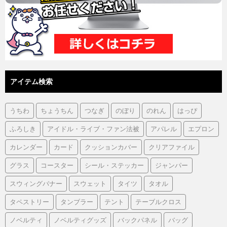
アイテム検索
うちわ
ちょうちん
つなぎ
のぼり
のれん
はっぴ
ふろしき
アイドル・ライブ・ファン法被
アパレル
エプロン
カレンダー
カード
クッションカバー
クリアファイル
グラス
コースター
シール・ステッカー
ジャンパー
スウィングバナー
スウェット
タイツ
タオル
タペストリー
タンブラー
テント
テーブルクロス
ノベルティ
ノベルティグッズ
バックパネル
バッグ