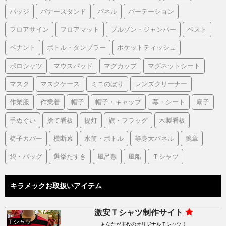
バッジ
バナースタンド
パネル
パーテーション
フロアサイン
フロアマット
ブルゾン・ジャンパー
ベスト
ペナント
ボトル・タンブラー
ポケットティッシュ
ポロシャツ
マウスパッド
マグカップ
マグネットシート
マスク
マスクケース
ミニのぼり
レンズクリーナー
作業服
作業着
帽子
帽子・キャップ
幕・シート
扇子
手ぬぐい
捨て看板
提灯
旗・フラッグ
木製看板
椅子カバー
横断幕
水筒・ボトル
等身大パネル
腕章
袋・バッグ
選挙たすき
風呂敷
風船
Ｔシャツ
キラメックお取扱いアイテム
激安Ｔシャツ制作サイト
Ｔシャツ
あなたが主役のオリジナルＴシャツ！