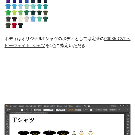
ボディはオリジナルTシャツのボディとしては定番の
00085-CVTヘ
ビーウェイトTシャツ
を4色ご指定いただき――