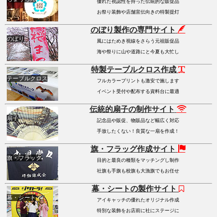
優れた視認性を持った伝統的な販促品
お祭り装飾や店舗宣伝向きの特製提灯
のぼり製作の専門サイト
のぼり
風にはためき視線をさらう元祖販促品
海や祭りに山や道路にと今夏も大忙し
特製テーブルクロス作成
テーブルクロス
フルカラープリントも激安で施します
イベント受付や配布する資料台に最適
伝統的扇子の制作サイト
扇子
記念品や販促、物販品など幅広く対応
手放したくない！良質な一扇を作成！
旗・フラッグ作成サイト
旗・フラッグ
目的と最良の種類をマッチングし制作
社旗も手旗も校旗も大漁旗でもお任せ
幕・シートの製作サイト
幕・シート
アイキャッチの優れたオリジナル作成
特別な装飾をお店前に社にステージに